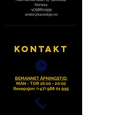
Norway
+4798801995
andor@kazedojo.no
KONTAKT
BEMANNET ÅPNINGSTID:
MAN - TOR 16:00 - 20:00
Resepsjon: (+47)
988 01 995