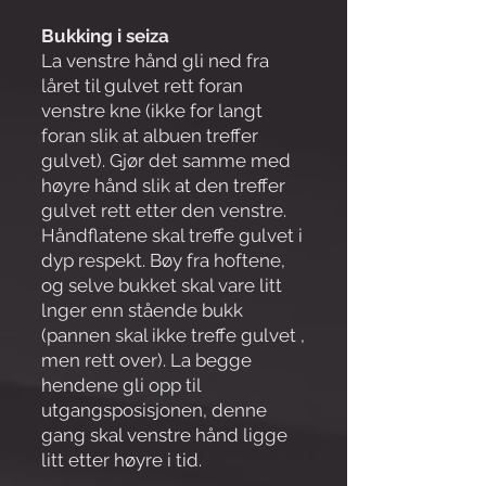
Bukking i seiza
La venstre hånd gli ned fra
låret til gulvet rett foran
venstre kne (ikke for langt
foran slik at albuen treffer
gulvet). Gjør det samme med
høyre hånd slik at den treffer
gulvet rett etter den venstre.
Håndflatene skal treffe gulvet i
dyp respekt. Bøy fra hoftene,
og selve bukket skal vare litt
lnger enn stående bukk
(pannen skal ikke treffe gulvet ,
men rett over). La begge
hendene gli opp til
utgangsposisjonen, denne
gang skal venstre hånd ligge
litt etter høyre i tid.