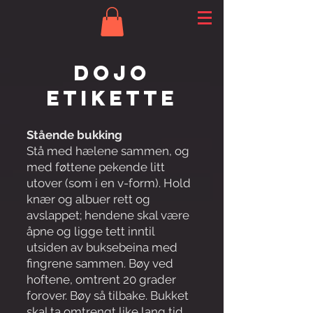
DOJO
ETIKETTE
Stående bukking
Stå med hælene sammen, og
med føttene pekende litt
utover (som i en v-form). Hold
knær og albuer rett og
avslappet; hendene skal være
åpne og ligge tett inntil
utsiden av buksebeina med
fingrene sammen. Bøy ved
hoftene, omtrent 20 grader
forover. Bøy så tilbake. Bukket
skal ta omtrengt like lang tid