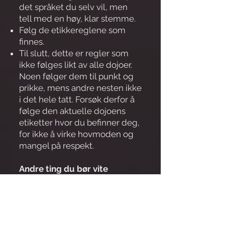
det språket du selv vil, men
tell med en høy, klar stemme.
Følg de etikkereglene som
finnes.
Til slutt, dette er regler som
ikke følges likt av alle dojoer.
Noen følger dem til punkt og
prikke, mens andre nesten ikke
i det hele tatt. Forsøk derfor å
følge den aktuelle dojoens
etiketter hvor du befinner deg,
for ikke å virke hovmoden og
mangel på respekt.
Andre ting du bør vite
Når du utfører kiai, så ikke bruk
andre ord. Siden „Kiai” er et
japansk ord, skal du helst ikke
si eller bruke det ordet. Det