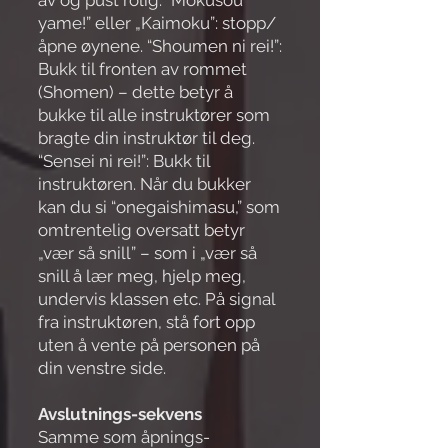
yame!” eller „Kaimoku”: stopp/
åpne øynene. “Shoumen ni rei!”:
Bukk til fronten av rommet
(Shomen) – dette betyr å
bukke til alle instruktører som
bragte din instruktør til deg.
“Sensei ni rei!”: Bukk til
instruktøren. Når du bukker
kan du si “onegaishimasu,” som
omtrentelig oversatt betyr
„vær så snill” – som i „vær så
snill å lær meg, hjelp meg,
undervis klassen etc. På signal
fra instruktøren, stå fort opp
uten å vente på personen på
din venstre side.
Avslutnings-sekvens
Samme som åpnings-