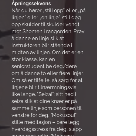
Åpningssekvens
Når du hører „still opp” eller „på
linjen” eller „en linje”, still deg
opp skulder til skulder vendt
mot Shomen i rangorden. Prøv
å danne en linje slik at
instruktøren blir stående i
midten av linjen. Om det er en
stor klasse, kan en
seniorstudent be deg/dere
om å danne to eller flere linjer.
Om så er tilfelle, så sørg for at
linjene blir tilnærmningsvis
like lange. “Seiza!”: sitt ned i
seiza slik at dine knær er på
samme linje som personen til
venstre for deg. “Mokusou!”:
stille meditasjon – bare legg
hverdagsstress fra deg, slapp
av og pust rolig. “Mokusou