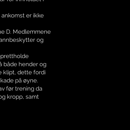
 ankomst er ikke
rene D. Medlemmene
 tannbeskytter og
prettholde
på både hender og
 klipt, dette fordi
skade på øyne.
v før trening da
og kropp, samt