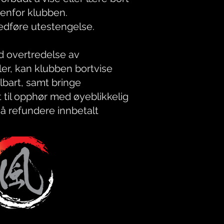
tenfor klubben.
dføre utestengelse.
d overtredelse av
ler, kan klubben bortvise
art, samt bringe
il opphør med øyeblikkelig
l å refundere innbetalt