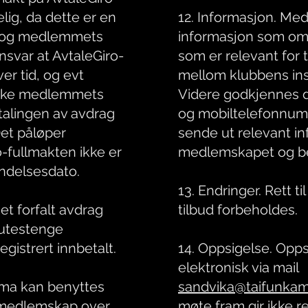
lig, da dette er en
12. Informasjon. Med
 og medlemmets
informasjon som o
svar at AvtaleGiro-
som er relevant for 
ver tid, og evt
mellom klubbens ins
 ikke medlemmets
Videre godkjennes d
etalingen av avdrag
og mobiltelefonnumm
 Det påløper
sende ut relevant i
o-fullmakten ikke er
medlemskapet og be
endelsesdato.
13. Endringer. Rett t
et forfalt avdrag
tilbud forbeholdes.
 utestenge
gistrert innbetalt.
14. Oppsigelse. Opp
elektronisk via mail
ema kan benyttes
sandvika@taifunkam
v medlemskap over
møte fram gir ikke ret