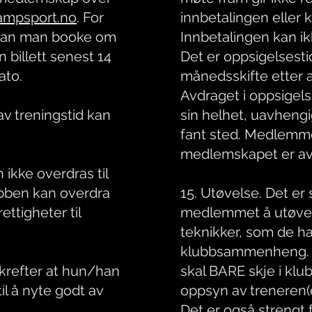
ampsport.no
. For
innbetalingen eller 
 kan man booke om
Innbetalingen kan i
n billett senest 14
Det er oppsigelsesti
ato.
månedsskifte etter a
Avdraget i oppsigel
av treningstid kan
sin helhet, uavheng
fant sted. Medlemmet
medlemskapet er avs
 ikke overdras til
bben kan overdra
15. Utøvelse. Det er 
ttigheter til
medlemmet å utøve/
teknikker, som de har
klubbsammenheng. U
krefter at hun/han
skal BARE skje i k
til å nyte godt av
oppsyn av treneren(e
Det er også strengt f