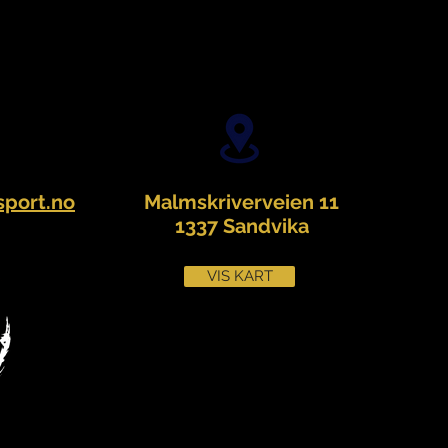
port.no
Malmskriverveien 11
1337 Sandvika
VIS KART