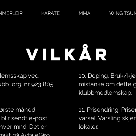
MMERLEIR
KARATE
MMA
WING TSU
VILKÅR
dlemsskap ved
10. Doping. Bruk/kjø
b ,org. nr 923 805
mistanke om dette gi
klubbmedlemskap.
r første måned
11. Prisendring. Pr
blir sendt e-post
varsel. Varsling skj
hver mnd. Det er
lokaler.
akt på AvtaleGiro