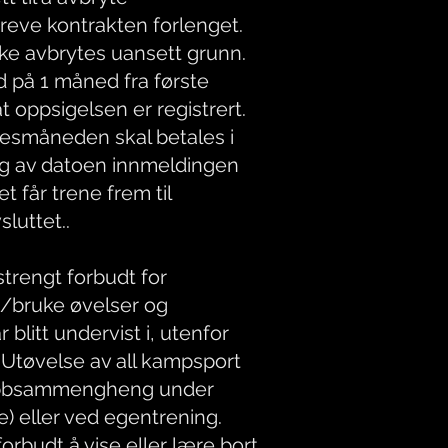
kreve kontrakten forlenget.
kke avbrytes uansett grunn.
d på 1 måned fra første
t oppsigelsen er registrert.
sesmåneden skal betales i
ig av datoen innmeldingen
 får trene frem til
luttet..
strengt forbudt for
bruke øvelser og
 blitt undervist i, utenfor
tøvelse av all kampsport
lubbsammengheng under
) eller ved egentrening.
orbudt å vise eller lære bort