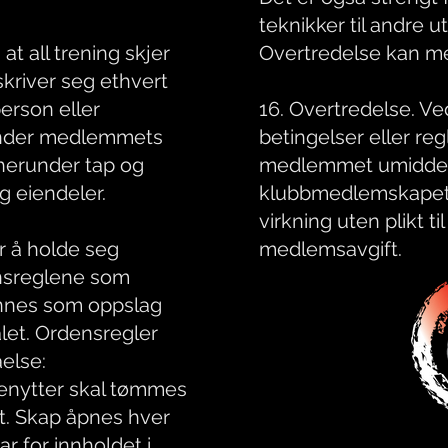
teknikker til andre u
at all trening skjer
Overtredelse kan me
skriver seg ethvert
erson eller
16. Overtredelse. Ve
under medlemmets
betingelser eller reg
 herunder tap og
medlemmet umiddelb
g eiendeler.
klubbmedlemskapet t
virkning uten plikt ti
r å holde seg
medlemsavgift.
ensreglene som
finnes som oppslag
let. Ordensregler
else:
nytter skal tømmes
et. Skap åpnes hver
r for innholdet i