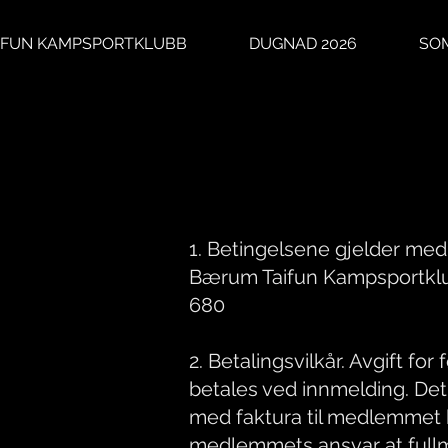
IFUN KAMPSPORTKLUBB
DUGNAD 2026
SO
1. Betingelsene gjelder me
Bærum Taifun Kampsportklub
680
2. Betalingsvilkår. Avgift fo
betales ved innmelding. Det 
med faktura til medlemmet 
medlemmets ansvar at fullm