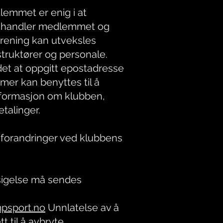
lemmet er enig i at
mhandler medlemmet og
trening kan utveksles
truktører og personale.
et at oppgitt epostadresse
er kan benyttes til å
nformasjon om klubben,
talinger.
il forandringer ved klubbens
sigelse må sendes
psport.no
Unnlatelse av å
t til å avbryte