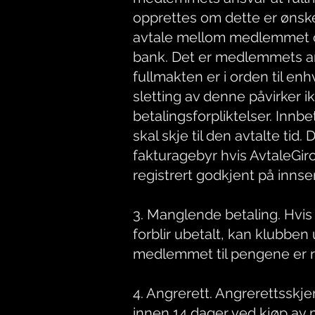
opprettes om dette er ønske
avtale mellom medlemmet
bank. Det er medlemmets an
fullmakten er i orden til enh
sletting av denne påvirker
betalingsforpliktelser. Innb
skal skje til den avtalte tid.
fakturagebyr hvis AvtaleGir
registrert godkjent på inns
3. Manglende betaling. Hvis 
forblir ubetalt, kan klubben
medlemmet til pengene er re
4. Angrerett. Angrerettsskj
innen 14 dager ved kjøp a