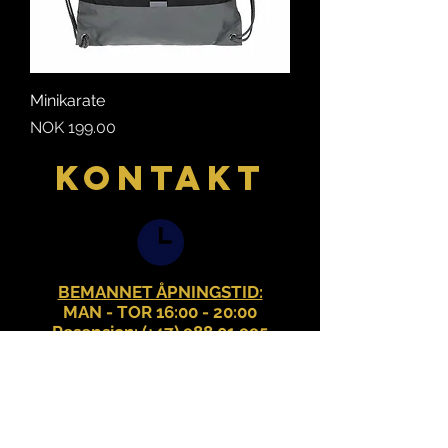
Minikarate
Price
NOK 199.00
KONTAKT
BEMANNET ÅPNINGSTID:
MAN - TOR 16:00 - 20:00
Resepsjon: (+47)
988 01 995
TELEFONTILGJENGELIGHET
: