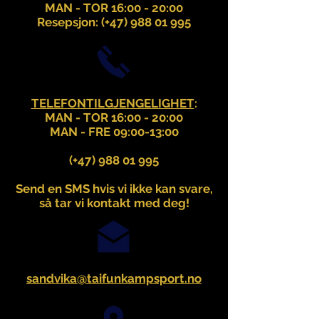
MAN - TOR 16:00 - 20:00
Resepsjon: (+47)
988 01 995
TELEFONTILGJENGELIGHET
:
MAN - TOR 16:00 - 20:00
MAN - FRE 09:00-13:00
(+47)
988 01 995
Send en SMS hvis vi ikke kan svare,
så tar vi kontakt med deg!
sandvika@taifunkampsport.no