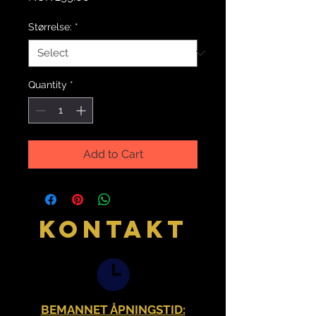
Størrelse:
*
Quantity
*
Add to Cart
KONTAKT
BEMANNET ÅPNINGSTID: