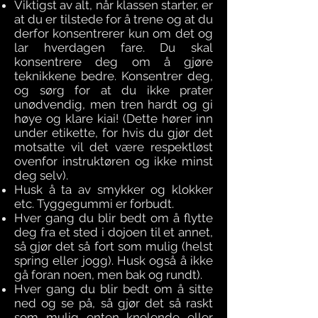
Viktigst av alt, når klassen starter, er
at du er tilstede for å trene og at du
derfor konsentrerer kun om det og
lar hverdagen fare. Du skal
konsentrere deg om å gjøre
teknikkene bedre. Konsentrer deg,
og sørg for at du ikke prater
unødvendig, men tren hardt og gi
høye og klare kiai! (Dette hører inn
under etikette, for hvis du gjør det
motsatte vil det være respektløst
ovenfor instruktøren og ikke minst
deg selv).
Husk å ta av smykker og klokker
etc. Tyggegummi er forbudt.
Hver gang du blir bedt om å flytte
deg fra et sted i dojoen til et annet,
så gjør det så fort som mulig (helst
spring eller jogg). Husk også å ikke
gå foran noen, men bak og rundt).
Hver gang du blir bedt om å sitte
ned og se på, så gjør det så raskt
som mulig enten knelende eller