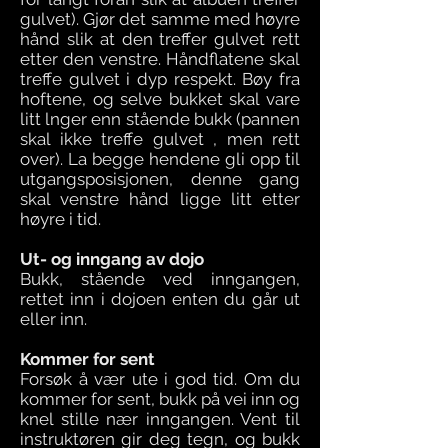
gulvet). Gjør det samme med høyre
hånd slik at den treffer gulvet rett
etter den venstre. Håndflatene skal
treffe gulvet i dyp respekt. Bøy fra
hoftene, og selve bukket skal vare
litt lnger enn stående bukk (pannen
skal ikke treffe gulvet , men rett
over). La begge hendene gli opp til
utgangsposisjonen, denne gang
skal venstre hånd ligge litt etter
høyre i tid.
Ut- og inngang av dojo
Bukk, stående ved inngangen,
rettet inn i dojoen enten du går ut
eller inn.
Kommer for sent
Forsøk å vær ute i god tid. Om du
kommer for sent, bukk på vei inn og
knel stille nær inngangen. Vent til
instruktøren gir deg tegn, og bukk