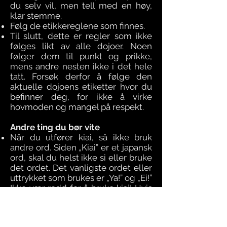
du selv vil, men tell med en høy,
klar stemme.
Følg de etikkereglene som finnes.
Til slutt, dette er regler som ikke
følges likt av alle dojoer. Noen
følger dem til punkt og prikke,
mens andre nesten ikke i det hele
tatt. Forsøk derfor å følge den
aktuelle dojoens etiketter hvor du
befinner deg, for ikke å virke
hovmoden og mangel på respekt.
Andre ting du bør vite
Når du utfører kiai, så ikke bruk
andre ord. Siden „Kiai” er et japansk
ord, skal du helst ikke si eller bruke
det ordet. Det vanligste ordet eller
uttrykket som brukes er „Ya!” og „Ei!”
Ikke vær redd for å bruke kiai! Hvis
du har en sterk kiai, vil det ofte
inspirere andre til å gjøre det
samme. Man bruker å si at det er på