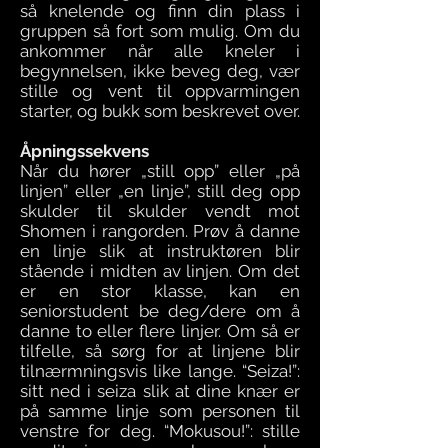
så knelende og finn din plass i
gruppen så fort som mulig. Om du
ankommer når alle kneler i
begynnelsen, ikke beveg deg, vær
stille og vent til oppvarmingen
starter, og bukk som beskrevet over.
Åpningssekvens
Når du hører „still opp” eller „på
linjen” eller „en linje”, still deg opp
skulder til skulder vendt mot
Shomen i rangorden. Prøv å danne
en linje slik at instruktøren blir
stående i midten av linjen. Om det
er en stor klasse, kan en
seniorstudent be deg/dere om å
danne to eller flere linjer. Om så er
tilfelle, så sørg for at linjene blir
tilnærmningsvis like lange. “Seiza!”:
sitt ned i seiza slik at dine knær er
på samme linje som personen til
venstre for deg. “Mokusou!”: stille