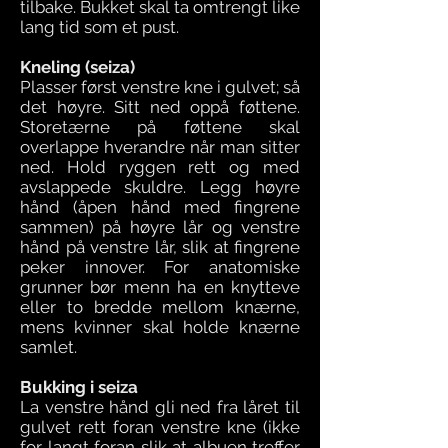
tilbake. Bukket skal ta omtrengt like
lang tid som et pust.
Kneling (seiza)
Plasser først venstre kne i gulvet; så
det høyre. Sitt ned oppå føttene.
Storetærne på føttene skal
overlappe hverandre når man sitter
ned. Hold ryggen rett og med
avslappede skuldre. Legg høyre
hånd (åpen hånd med fingrene
sammen) på høyre lår og venstre
hånd på venstre lår, slik at fingrene
peker innover. For anatomiske
grunner bør menn ha en knytteve
eller to bredde mellom knærne,
mens kvinner skal holde knærne
samlet.
Bukking i seiza
La venstre hånd gli ned fra låret til
gulvet rett foran venstre kne (ikke
for langt foran slik at albuen treffer