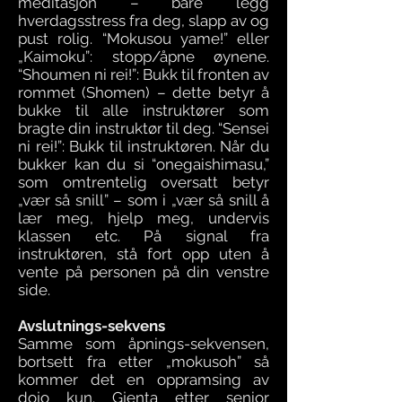
meditasjon – bare legg
hverdagsstress fra deg, slapp av og
pust rolig. “Mokusou yame!” eller
„Kaimoku”: stopp/åpne øynene.
“Shoumen ni rei!”: Bukk til fronten av
rommet (Shomen) – dette betyr å
bukke til alle instruktører som
bragte din instruktør til deg. “Sensei
ni rei!”: Bukk til instruktøren. Når du
bukker kan du si “onegaishimasu,”
som omtrentelig oversatt betyr
„vær så snill” – som i „vær så snill å
lær meg, hjelp meg, undervis
klassen etc. På signal fra
instruktøren, stå fort opp uten å
vente på personen på din venstre
side.
Avslutnings-sekvens
Samme som åpnings-sekvensen,
bortsett fra etter „mokusoh” så
kommer det en oppramsing av
dojo kun
. Gjenta etter senior