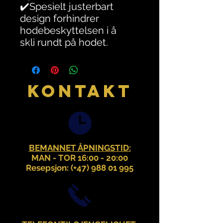
✔️Spesielt justerbart
design forhindrer
hodebeskyttelsen i å
skli rundt på hodet.
KONTAKT
BEMANNET ÅPNINGSTID:
MAN - TOR 16:00 - 20:00
Resepsjon: (+47)
988 01 995