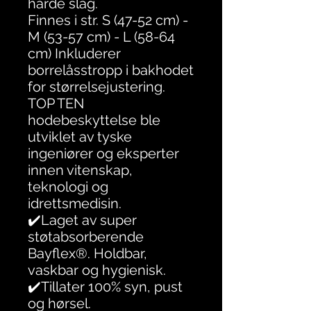
harde slag.
Finnes i str. S (47-52 cm) -
M (53-57 cm) - L (58-64
cm) Inkluderer
borrelåsstropp i bakhodet
for størrelsejustering.
TOP TEN
hodebeskyttelse ble
utviklet av tyske
ingeniører og eksperter
innen vitenskap,
teknologi og
idrettsmedisin.
✔️Laget av super
støtabsorberende
Bayflex®. Holdbar,
vaskbar og hygienisk.
✔️Tillater 100% syn, pust
og hørsel.