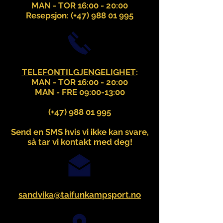
MAN - TOR 16:00 - 20:00
Resepsjon: (+47)
988 01 995
TELEFONTILGJENGELIGHET
:
MAN - TOR 16:00 - 20:00
MAN - FRE 09:00-13:00
(+47)
988 01 995
Send en SMS hvis vi ikke kan svare,
så tar vi kontakt med deg!
sandvika@taifunkampsport.no