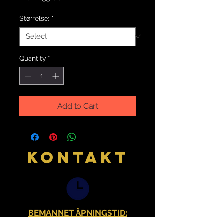
Størrelse:
*
Quantity
*
Add to Cart
KONTAKT
BEMANNET ÅPNINGSTID: