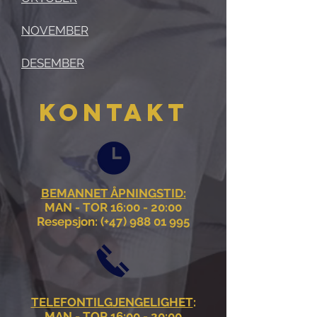
NOVEMBER
DESEMBER
KONTAKT
BEMANNET ÅPNINGSTID:
MAN - TOR 16:00 - 20:00
Resepsjon: (+47)
988 01 995
TELEFONTILGJENGELIGHET
:
MAN - TOR 16:00 - 20:00