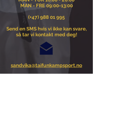
MAN - FRE 09:00-13:00
(+47)
988 01 995
Send en SMS hvis vi ikke kan svare,
så tar vi kontakt med deg!
sandvika@taifunkampsport.no
Malmskriverveien 11
1337 Sandvika
VIS KART