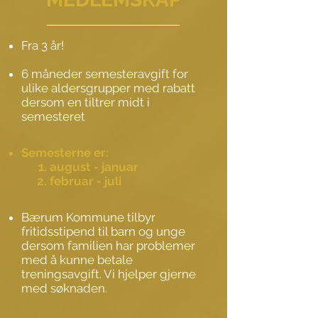
Fra 3 år!
6 måneder semesteravgift for
ulike aldersgrupper med rabatt
dersom en tiltrer midt i
semesteret
Semesterne er:
august - januar​
​februar - juli
Bærum Kommune tilbyr
fritidsstipend til barn og unge
dersom familien har problemer
med å kunne betale
treningsavgift. Vi hjelper gjerne
med søknaden.