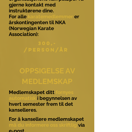
gjerne kontakt med
instruktørene dine.
For alle
karatemedlemmer
er
årskontingenten til NKA
(Norwegian Karate
Association):
300,-
/Person/År
OPPSIGELSE AV
MEDLEMSKAP
Medlemskapet ditt
fornyes
automatisk
i begynnelsen av
hvert semester frem til det
kanselleres.
For å kansellere medlemskapet
må du informere oss skriftlig
via
e-post.