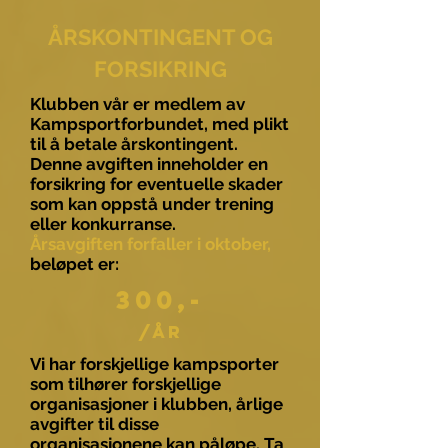
ÅRSKONTINGENT OG
FORSIKRING
Klubben vår er medlem av
Kampsportforbundet, med plikt
til å betale årskontingent.
Denne avgiften inneholder en
forsikring for eventuelle skader
som kan oppstå under trening
eller konkurranse.
Årsavgiften forfaller i oktober,
beløpet er:
300,-
/År
Vi har forskjellige kampsporter
som tilhører forskjellige
organisasjoner i klubben, årlige
avgifter til disse
organisasjonene kan påløpe. Ta