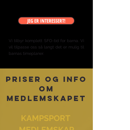
JEG ER INTERESSERT!
V
i tilb
yr komplett SFO-tid for barna. Vi
vil tilpasse oss så langt det er mulig til
barnas timeplaner
.
Priser og info
om
medlemskapet
KAMPSPORT
MEDLEMSKAP