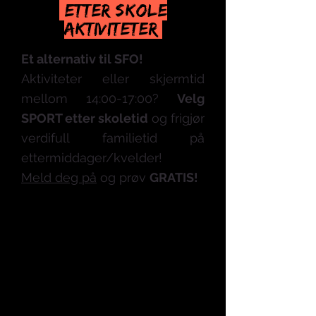
ETTER SKOLE
AKTIVITETER
Et alternativ til SFO
!
Aktivi
teter eller skjer
mtid
mellom 14:00-17:00?
Velg
SPORT etter skol
etid
og frigjør
verdifull familietid på
ettermiddager/kv
elder!
Meld deg på
og prøv
GRATIS!