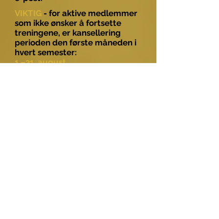
VIKTIG
- for aktive medlemmer
som ikke ønsker å fortsette
treningene, er kansellering
perioden den første måneden i
hvert semester:
1.–31. august
1.–28. februar
Send oss ​​en e-post med din
kansellering forespørsel i
kansellering perioden for å
unngå å betale en ekstra
semesteravgift.
LEIE LOKALER
Leter du etter et sted for
sportsaktiviteter eller andre
arrangementer?