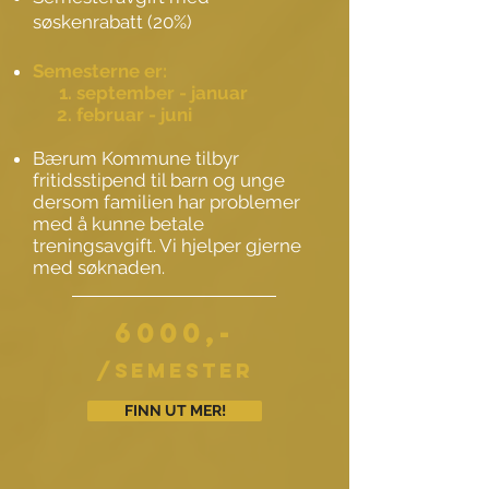
søskenrabatt (20%)
Semesterne er:
september - januar​
​februar - juni
Bærum Kommune tilbyr
fritidsstipend til barn og unge
dersom familien har problemer
med å kunne betale
treningsavgift. Vi hjelper gjerne
med søknaden.
6000,-
/semester
FINN UT MER!