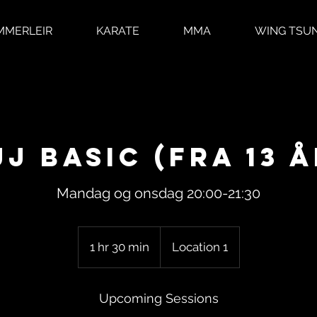
MMERLEIR
KARATE
MMA
WING TSU
JJ Basic (fra 13 å
Mandag og onsdag 20:00-21:30
1 hr 30 min
1
Location 1
h
3
Upcoming Sessions
0